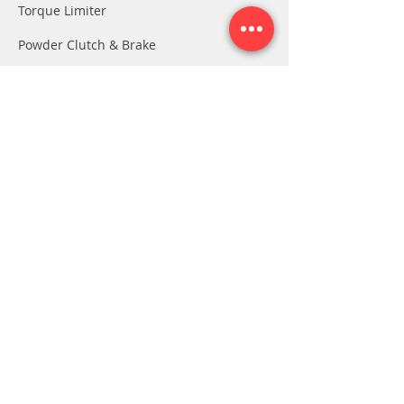
Torque Limiter
Powder Clutch & Brake
แบรนด์สินค้า
NIIKA
MCN
TAN TZU
TRANTEX
TSD
TS
LIMING (LM)
Electro Magnetic Clutch & Brake