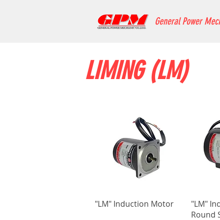
General Power Mec
LIMING (LM)
"LM" Induction Motor
"LM" In
Round S