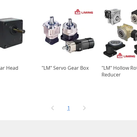
ear Head
"LM" Servo Gear Box
"LM" Hollow Ro
Reducer
1