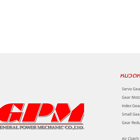
หมวดหม
Servo Gea
Gear Mot
Index Gea
Small Gea
Gear Redu
Air Clutch