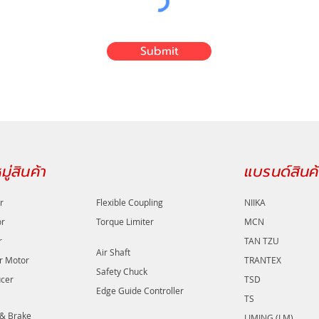
Submit
ู่สินค้า
แบรนด์สินค้
r
Flexible Coupling
NIIKA
or
Torque Limiter
MCN
r
TAN TZU
Air Shaft
r Motor
TRANTEX
Safety Chuck
cer
TSD
Edge Guide Controller
TS
 & Brake
LIMING (LM)