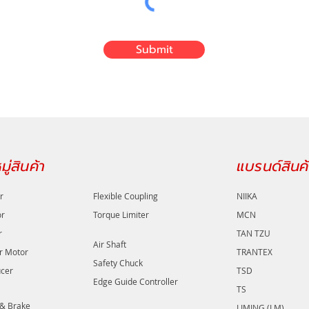
Submit
ู่สินค้า
แบรนด์สินค้
r
Flexible Coupling
NIIKA
or
Torque Limiter
MCN
r
TAN TZU
Air Shaft
r Motor
TRANTEX
Safety Chuck
cer
TSD
Edge Guide Controller
TS
 & Brake
LIMING (LM)