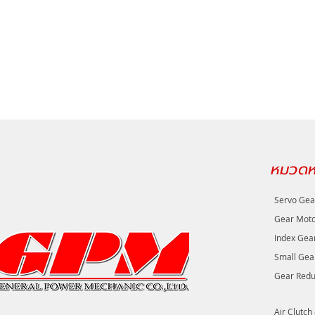
หมวดหม
Servo Gea
Gear Mot
Index Gea
Small Gea
Gear Redu
Air Clutch